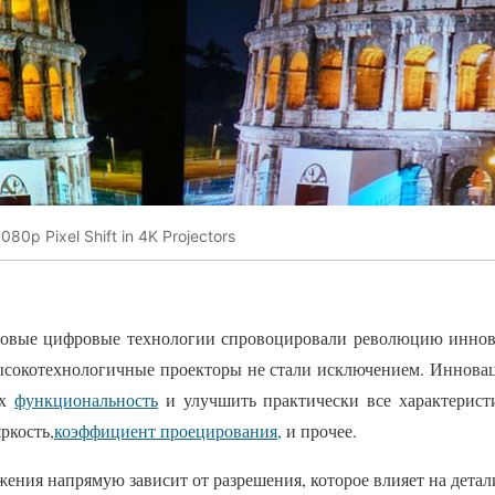
080p Pixel Shift in 4K Projectors
новые цифровые технологии спровоцировали революцию иннов
высокотехнологичные проекторы не стали исключением. Иннова
их
функциональность
и улучшить практически все характерист
яркость,
коэффициент проецирования,
и прочее.
жения напрямую зависит от разрешения, которое влияет на детал