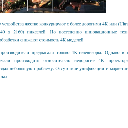
D устройства жестко конкурируют с более дорогими 4K или (Ult
840 x 2160) пикселей. Но постепенно инновационные тех
бработки снижают стоимость 4K моделей.
производители предлагали только 4K-телевизоры. Однако в п
ачали производить относительно недорогие 4K проекторы
оздал небольшую проблему. Отсутствие унификации и маркетин
нах.