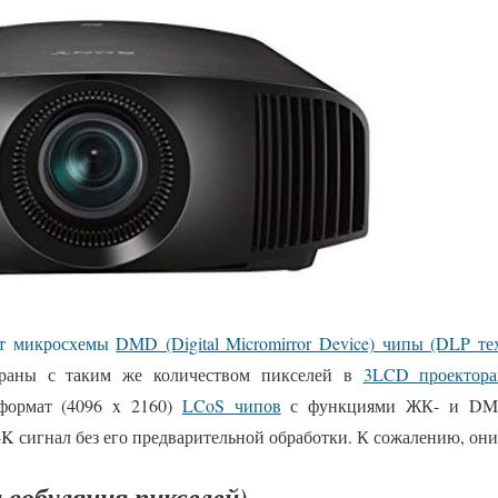
ют микросхемы
DMD (Digital Micromirror Device) чипы (DLP те
краны с таким же количеством пикселей в
3LCD проектора
формат (4096 x 2160)
LCoS чипов
с функциями ЖК- и DMD
 сигнал без его предварительной обработки. К сожалению, они
ли вобуляция пикселей)