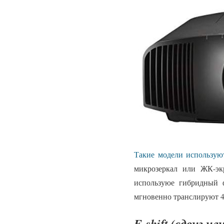
Такие модели использу
микрозеркал или ЖК-э
используюе гибридный 
мгновенно транслируют 4K
E-shift (сдвиг и