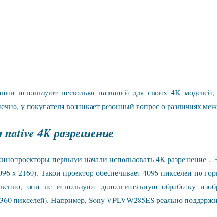
ании используют несколько названий для своих 4K моделей, 
нечно, у покупателя возникает резонный вопрос о различиях ме
 native 4K разрешение
кинопроекторы первыми начали использовать 4K разрешение .
96 x 2160). Такой проектор обеспечивает 4096 пикселей по го
твенно, они не используют дополнительную обработку изо
7,360 пикселей). Например, Sony VPLVW285ES реально поддержив