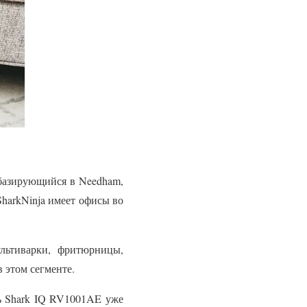
 базирующийся в Needham,
SharkNinja имеет офисы во
ультиварки, фритюрницы,
в этом сегменте.
ь Shark IQ RV1001AE уже