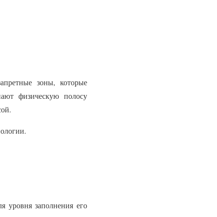
запретные зоны, которые
нают физическую полосу
сой.
ологии.
ля уровня заполнения его