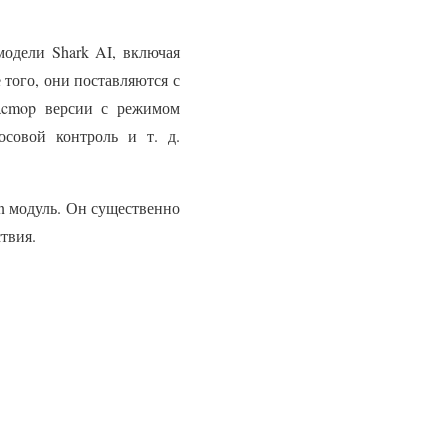
модели Shark AI, включая
ого, они поставляются с
Vacmop версии с режимом
осовой контроль и т. д.
on модуль. Он существенно
твия.