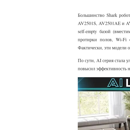
Большинство Shark робот
AV2501S, AV2501AE и AV
self-empty базой (вмес
протирки полов, Wi-Fi 
Фактически, эти модели 
По сути, AI серия стала 
повысил эффективность н