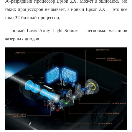
36-разрядный процессор Epson ZX. Может я ошибаюсь, но
таких процессоров не бывает, а новый Epson ZX — это все
таки 32-битный процессор;
— новый Laser Array Light Source — несколько массивов
лазерных диодов.