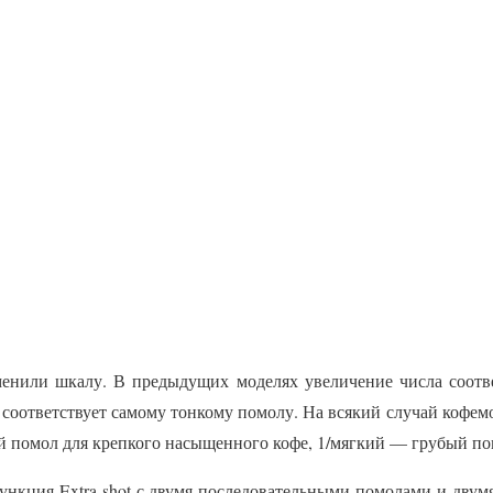
менили шкалу. В предыдущих моделях увеличение числа соотв
 соответствует самому тонкому помолу. На всякий случай кофем
 помол для крепкого насыщенного кофе, 1/мягкий — грубый пом
ункция Extra shot с двумя последовательными помолами и дву