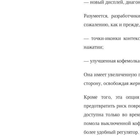
— новый дисплей, диагонал
Разумеется, разработчи
сожалению, как и прежде,
— точки-иконки контек
нажатии;
— улучшенная кофемолка P
Она имеет увеличенную п
сторону, освобождая жерн
Кроме того, эта опци
предотвратить риск повр
доступна только во вре
помола выключенной кофе
более удобный регулятор.