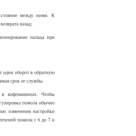
асстояние между ними. К
возврата назад;
ионирование пальца при
т один оборот в обратную
ивая срок ее службы.
 в кофемашинах. Чтобы
егулировка помола обычно
тью изменения настройки
епеней помола с 6 до 7 и