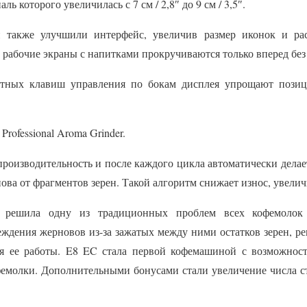
ь которого увеличилась с 7 см / 2,8″ до 9 см / 3,5″.
ки также улучшили интерфейс, увеличив размер иконок и р
 рабочие экраны с напитками прокручиваются только вперед без 
стных клавиш управления по бокам дисплея упрощают позиц
rofessional Aroma Grinder.
роизводительность и после каждого цикла автоматически делае
ова от фрагментов зерен. Такой алгоритм снижает износ, увелич
я решила одну из традиционных проблем всех кофемолок
еждения жерновов из-за зажатых между ними остатков зерен, р
мя ее работы. E8 EC стала первой кофемашиной с возможнос
молки. Дополнительными бонусами стали увеличение числа ст