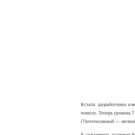
Кстати, разработчики из
помолу. Теперь уровень 7
(7/интенсивный — мелкий
К сожалению, полезная ф