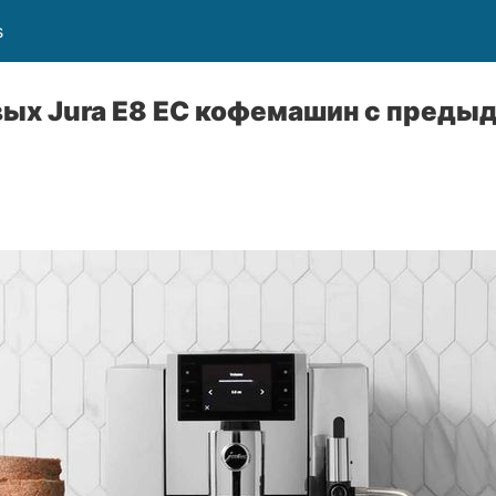
s
вых Jura E8 EС кофемашин с преды