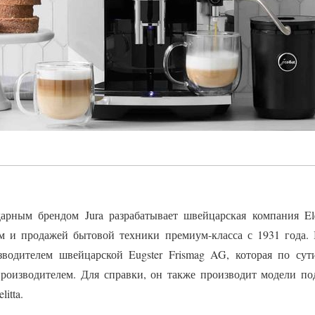
рным брендом Jura разрабатывает швейцарская компания Elek
ом и продажей бытовой техники премиум-класса с 1931 года. 
одителем швейцарской Eugster Frismag AG, которая по сути
производителем. Для справки, он также производит модели под
itta.