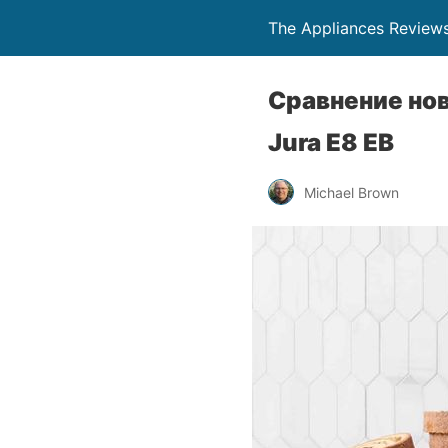
The Appliances Review
Сравнение но
Jura E8 EB
Michael Brown