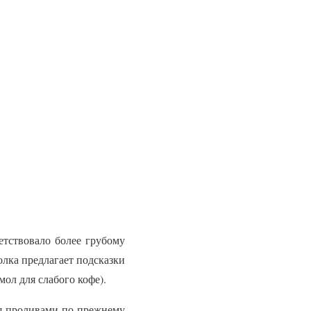
етствовало более грубому
олка предлагает подсказки
ол для слабого кофе).
мя проливами по-прежнему