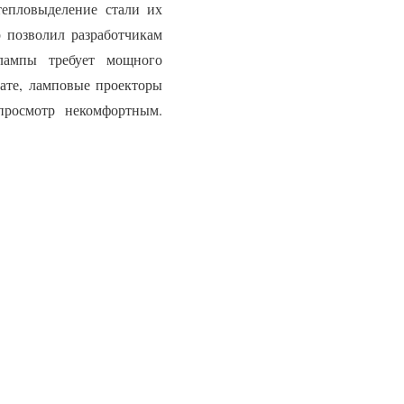
тепловыделение стали их
 позволил разработчикам
 лампы требует мощного
тате, ламповые проекторы
просмотр некомфортным.