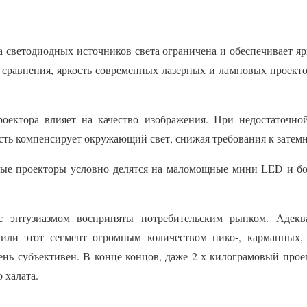
а светодиодных источников света ограничена и обеспечивает яр
сравнения, яркость современных лазерных и ламповых проекто
роектора влияет на качество изображения. При недостаточно
кость компенсирует окружающий свет, снижая требования к зате
ые проекторы условно делятся на маломощные мини LED и бол
 энтузиазмом восприняты потребительским рынком. Адеква
или этот сегмент огромным количеством пико-, карманных,
ень субъективен. В конце концов, даже 2-х килограмовый прое
 халата.