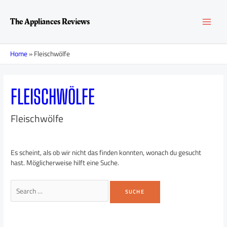
Zum
Suchen
MAI
Inhalt
nach:
The Appliances Reviews
springen
MEN
Home
»
Fleischwölfe
FLEISCHWÖLFE
Fleischwölfe
Es scheint, als ob wir nicht das finden konnten, wonach du gesucht
hast. Möglicherweise hilft eine Suche.