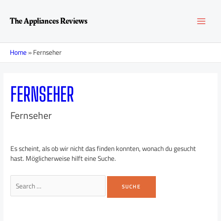
Zum
Suchen
MAI
Inhalt
nach:
The Appliances Reviews
springen
MEN
Home
»
Fernseher
FERNSEHER
Fernseher
Es scheint, als ob wir nicht das finden konnten, wonach du gesucht
hast. Möglicherweise hilft eine Suche.