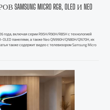
MSUNG MICRO RGB, OLED И NEO
6 года, включая серии R95H/R90H/R85H с технологией
QD-OLED панелями, а также Neo QN990H/QN80H/QN70H, их
атья также содержит видео с телевизором Samsung Micro