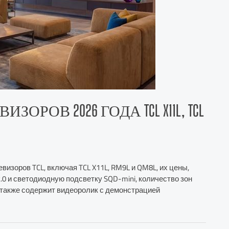
РОВ 2026 ГОДА TCL X11L, TCL
изоров TCL, включая TCL X11L, RM9L и QM8L, их цены,
0 и светодиодную подсветку SQD-mini, количество зон
я также содержит видеоролик с демонстрацией