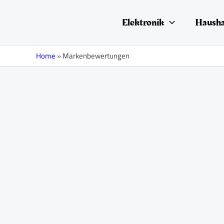
Zum
Suchen
Inhalt
nach:
Elektronik
Hausha
springen
Home
»
Markenbewertungen