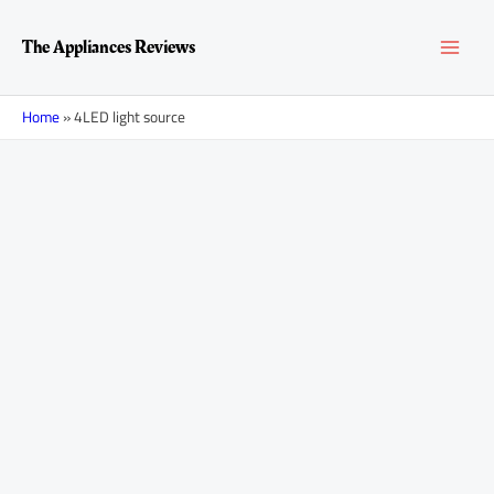
Перейти
MAI
к
The Appliances Reviews
содержимому
MEN
Home
»
4LED light source