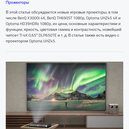
Прожекторы
В этой статье обсуждаются новые игровые проекторы, в том
числе BenQ X3000i 4K, BenQ TH690ST 1080p, Optoma UHZ45 4K и
Optoma HD39HDRx 1080p, их цена, основные характеристики и
функции, яркость, цветовая гамма и контрастность, новейший
чипсет TI 4K 0,65″ DLP650TE и т. д. В статье также есть видео с
проектором Optoma UHZ45.