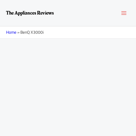
Перейти
Навигация
MAI
к
по
The Appliances Reviews
содержимому
записям
MEN
Home
»
BenQ X3000i