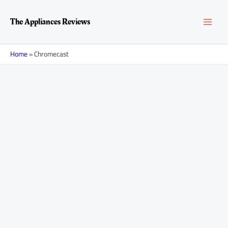
Перейти
MAI
к
The Appliances Reviews
содержимому
MEN
Home
»
Chromecast