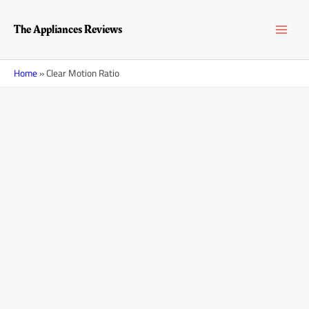
Перейти
MAI
к
The Appliances Reviews
содержимому
MEN
Home
»
Clear Motion Ratio