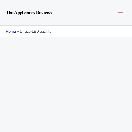
Перейти
MAI
к
The Appliances Reviews
содержимому
MEN
Home
»
Direct-LED backlit