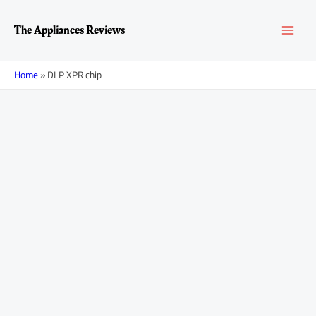
Перейти
MAI
к
The Appliances Reviews
содержимому
MEN
Home
»
DLP XPR chip