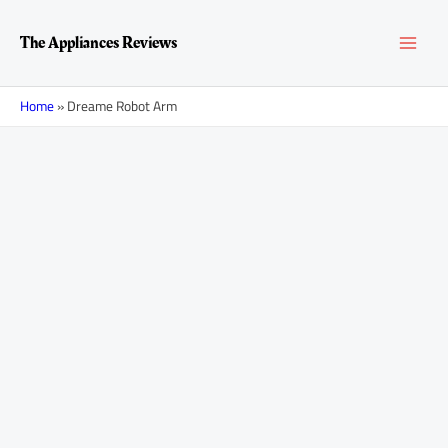
Перейти
MAI
к
The Appliances Reviews
содержимому
MEN
Home
»
Dreame Robot Arm