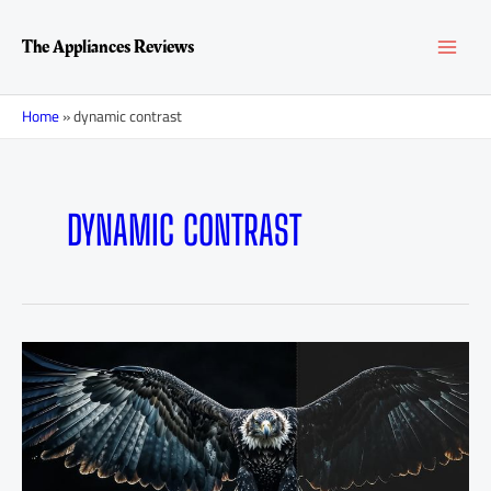
Перейти
MAI
к
The Appliances Reviews
содержимому
MEN
Home
»
dynamic contrast
DYNAMIC CONTRAST