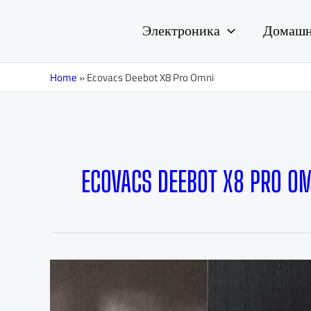
Перейти
к
Электроника
Домашн
содержимому
Home
»
Ecovacs Deebot X8 Pro Omni
ECOVACS DEEBOT X8 PRO O