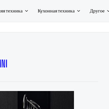
яя техника
Кухонная техника
Другое
MNI