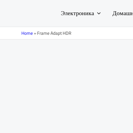
Перейти
к
Электроника
Домашн
содержимому
Home
»
Frame Adapt HDR