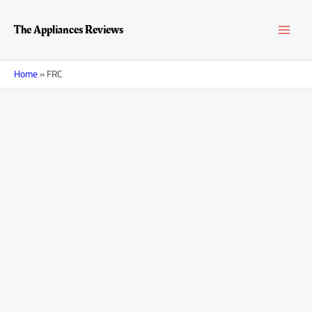
Перейти
MAI
к
The Appliances Reviews
содержимому
MEN
Home
»
FRC