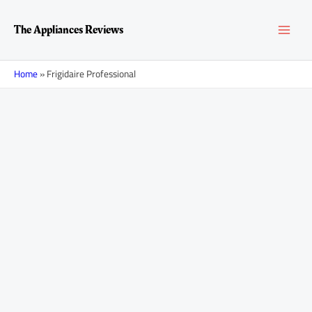
Перейти
MAI
к
The Appliances Reviews
содержимому
MEN
Home
»
Frigidaire Professional