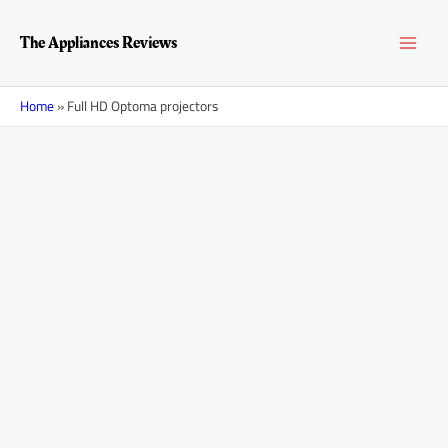
Перейти
MAI
к
The Appliances Reviews
содержимому
MEN
Home
»
Full HD Optoma projectors