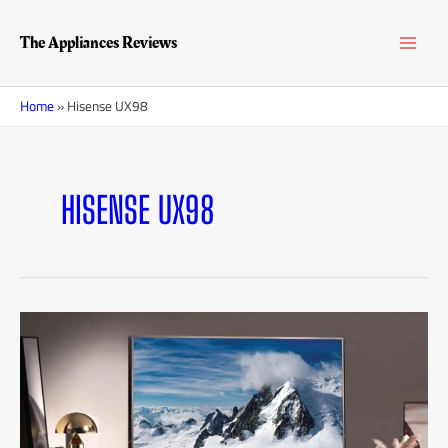
Перейти
MAI
к
The Appliances Reviews
содержимому
MEN
Home
»
Hisense UX98
HISENSE UX98