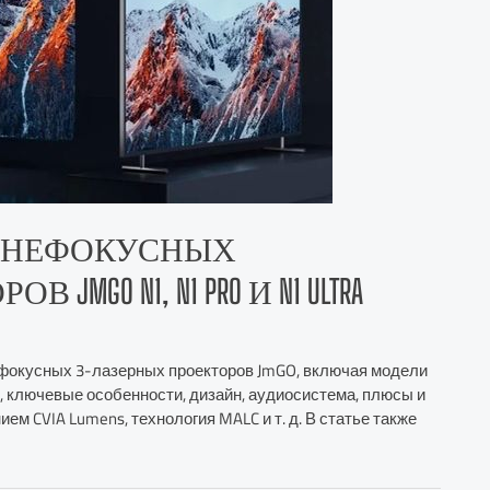
ДНЕФОКУСНЫХ
GO N1, N1 PRO И N1 ULTRA
ефокусных 3-лазерных проекторов JmGO, включая модели
ки, ключевые особенности, дизайн, аудиосистема, плюсы и
м CVIA Lumens, технология MALC и т. д. В статье также