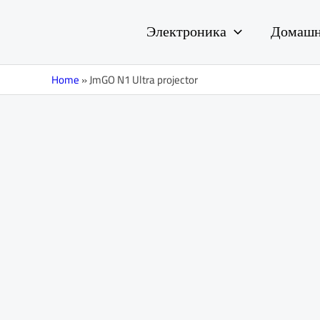
Перейти
к
Электроника
Домашн
содержимому
Home
»
JmGO N1 Ultra projector