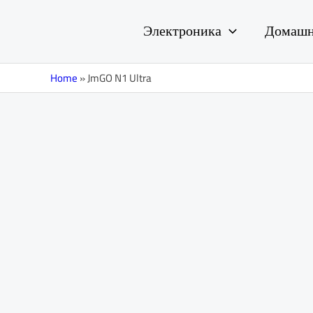
Перейти
к
Электроника
Домашн
содержимому
Home
»
JmGO N1 Ultra