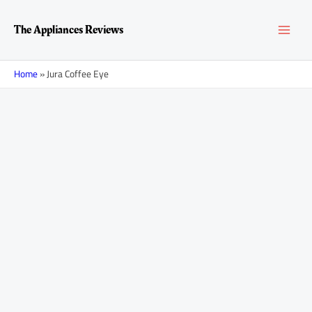
Перейти
MAI
к
The Appliances Reviews
содержимому
MEN
Home
»
Jura Coffee Eye