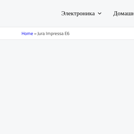
Перейти
к
Электроника
Домашн
содержимому
Home
»
Jura Impressa E6