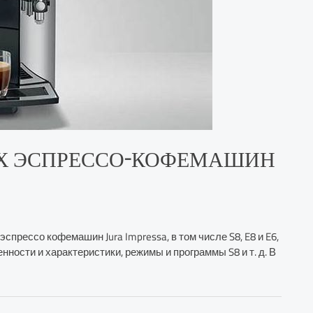
Х ЭСПРЕССО-КОФЕМАШИН
прессо кофемашин Jura Impressa, в том числе S8, E8 и E6,
ности и характеристики, режимы и программы S8 и т. д. В