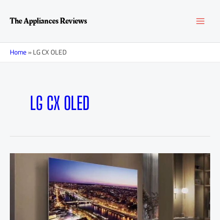
Перейти
MAI
к
The Appliances Reviews
содержимому
MEN
Home
»
LG CX OLED
LG CX OLED