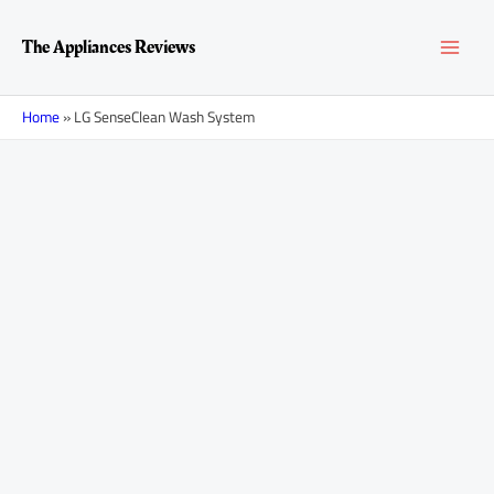
Перейти
MAI
к
The Appliances Reviews
содержимому
MEN
Home
»
LG SenseClean Wash System