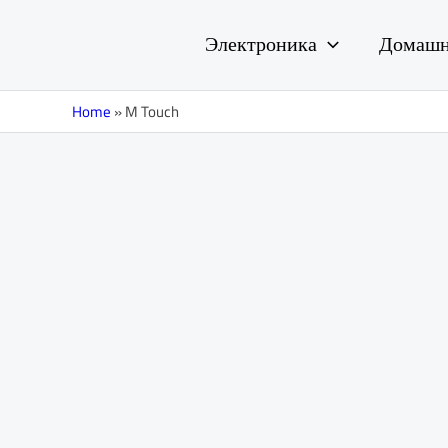
Перейти
к
Электроника
Домашн
содержимому
Home
»
M Touch