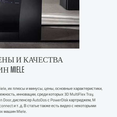
НЫ И КАЧЕСТВА
MIELE
le, их плюсы и минусы, цены, основные характеристики,
жность, инновации, среди которых 3D MultiFlex Tray,
en Door, диспенсер AutoDos с PowerDisk картриджем, M
nnect и т. д. В статье также есть видео с некоторыми
х машин Miele.