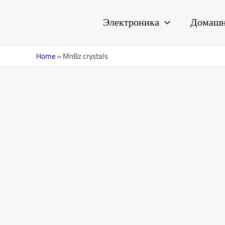
Перейти
к
Электроника
Домашн
содержимому
Home
»
MnBz crystals