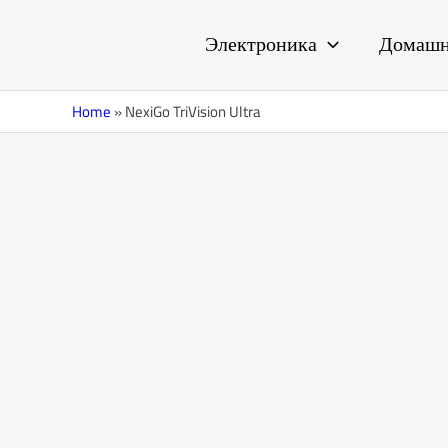
Перейти
к
Электроника
Домашн
содержимому
Home
»
NexiGo TriVision Ultra