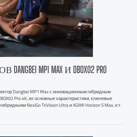
GBEI MP1 MAX И DBOX02 PRO
оектор Dangbei MP1 Max с инновационным гибридным
BOX02 Pro 4K, их основные характеристики, ключевые
бридными NexiGo TriVision Ultra и XGIMI Horizon S Max, и т.