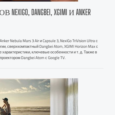
GO, DANGBEI, XGIMI И ANKER
 Nebula Mars 3 Air и Capsule 3, NexiGo TriVision Ultra с
ии, сверхкомпактный Dangbei Atom, XGIMI Horizon Max с
е характеристики, ключевые особенности и т. д. Также в
роектором Dangbei Atom с Google TV.