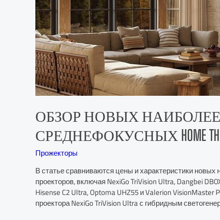
ОБЗОР НОВЫХ НАИБОЛЕ
СРЕДНЕФОКУСНЫХ HOME THE
Прожекторы
В статье сравниваются цены и характеристики новых
проекторов, включая NexiGo TriVision Ultra, Dangbei DBO
Hisense C2 Ultra, Optoma UHZ55 и Valerion VisionMaste
проектора NexiGo TriVision Ultra с гибридным светогене