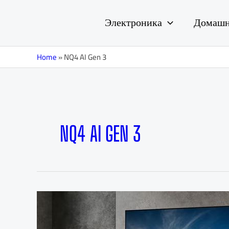
Перейти
к
Электроника
Домашн
содержимому
Home
»
NQ4 AI Gen 3
NQ4 AI GEN 3