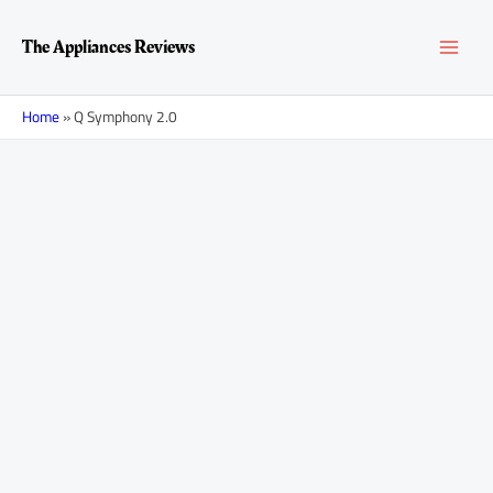
Перейти
MAI
к
The Appliances Reviews
содержимому
MEN
Home
»
Q Symphony 2.0