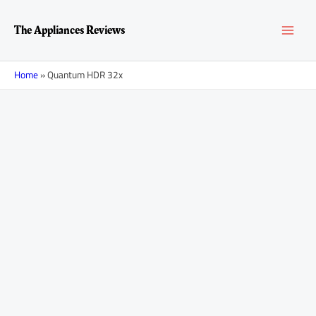
Перейти
MAI
к
The Appliances Reviews
содержимому
MEN
Home
»
Quantum HDR 32x