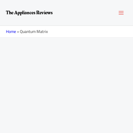
Перейти
MAI
к
The Appliances Reviews
содержимому
MEN
Home
»
Quantum Matrix