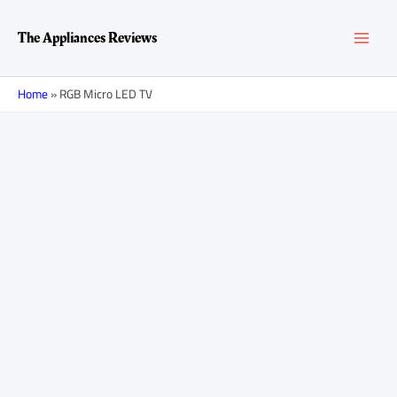
Перейти
MAI
к
The Appliances Reviews
содержимому
MEN
Home
»
RGB Micro LED TV