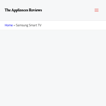
Перейти
MAI
к
The Appliances Reviews
содержимому
MEN
Home
»
Samsung Smart TV