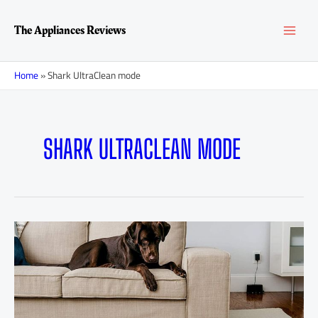
Перейти
MAI
к
The Appliances Reviews
содержимому
MEN
Home
»
Shark UltraClean mode
SHARK ULTRACLEAN MODE