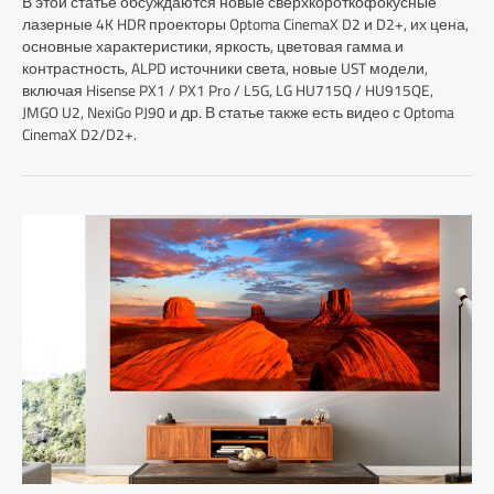
В этой статье обсуждаются новые сверхкороткофокусные
лазерные 4K HDR проекторы Optoma CinemaX D2 и D2+, их цена,
основные характеристики, яркость, цветовая гамма и
контрастность, ALPD источники света, новые UST модели,
включая Hisense PX1 / PX1 Pro / L5G, LG HU715Q / HU915QE,
JMGO U2, NexiGo PJ90 и др. В статье также есть видео с Optoma
CinemaX D2/D2+.