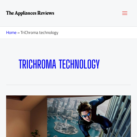
Перейти
MAI
к
The Appliances Reviews
содержимому
MEN
Home
»
TriChroma technology
TRICHROMA TECHNOLOGY