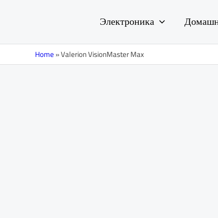
Перейти
к
Электроника
Домашн
содержимому
Home
»
Valerion VisionMaster Max