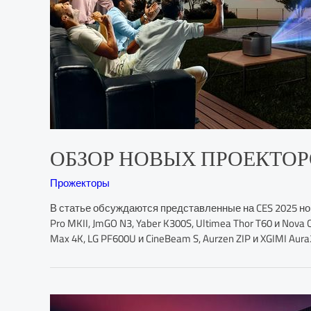
ОБЗОР НОВЫХ ПРОЕКТОРО
Прожекторы
В статье обсуждаются представленные на CES 2025 новые
Pro MKII, JmGO N3, Yaber K300S, Ultimea Thor T60 и Nova 
Max 4K, LG PF600U и CineBeam S, Aurzen ZIP и XGIMI Au