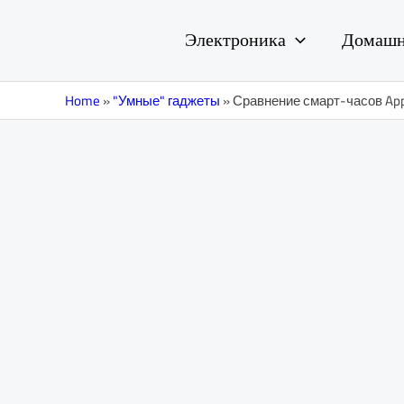
Перейти
Навигация
к
по
Электроника
Домашн
содержимому
записям
Home
»
"Умные" гаджеты
»
Сравнение смарт-часов Apple