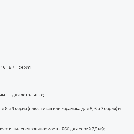
16 ГБ / 4 серия;
44мм — для остальных;
и 9 серий (плюс титан или керамика для 5, 6 и 7 серий) и
ех и пыленепроницаемость IP6X для серий 7,8 и 9;