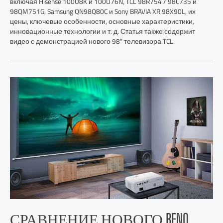
включая Hisense 100U8K и 100U76N, TCL 98R754 / 98C735 и
98QM751G, Samsung QN98Q80C и Sony BRAVIA XR 98X90L, их
цены, ключевые особенности, основные характеристики,
инновационные технологии и т. д. Статья также содержит
видео с демонстрацией нового 98″ телевизора TCL.
СРАВНЕНИЕ НОВОГО BENQ