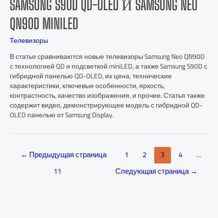
SAMSUNG S90D QD-OLED И SAMSUNG NEO
QN90D MINILED
Телевизоры
В статье сравниваются новые телевизоры Samsung Neo QN90D
с технологией QD и подсветкой miniLED, а также Samsung S90D с
гибридной панелью QD-OLED, их цена, технические
характеристики, ключевые особенности, яркость,
контрастность, качество изображения, и прочее. Статья также
содержит видео, демонстрирующее модель с гибридной QD-
OLED панелью от Samsung Display.
←
Предыдущая страница
1
2
3
4
…
11
Следующая страница
→