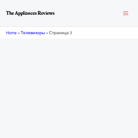
Перейти
Навигация
MAI
к
по
The Appliances Reviews
содержимому
записям
MEN
Home
»
Телевизоры
»
Страница 3