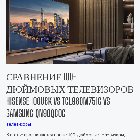
СРАВНЕНИЕ 100-
ДЮЙМОВЫХ ТЕЛЕВИЗОРОВ
HISENSE 100U8K VS TCL98QM751G VS
SAMSUNG QN98Q80C
Телевизоры
В статье сравниваются новые 100-дюймовые телевизоры,