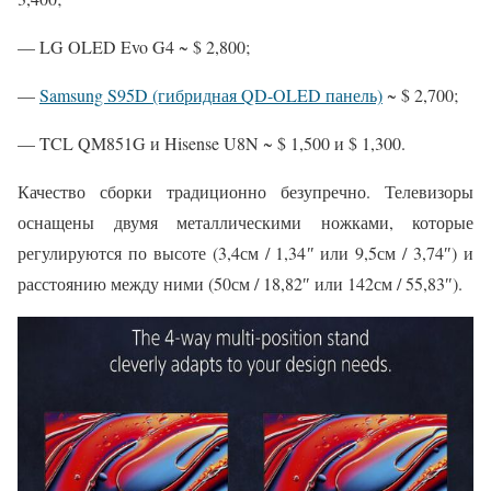
— LG OLED Evo G4 ~ $ 2,800;
—
Samsung S95D (гибридная QD-OLED панель)
~ $ 2,700;
— TCL QM851G и Hisense U8N ~ $ 1,500 и $ 1,300.
Качество сборки традиционно безупречно. Телевизоры
оснащены двумя металлическими ножками, которые
регулируются по высоте (3,4см / 1,34″ или 9,5см / 3,74″) и
расстоянию между ними (50см / 18,82″ или 142см / 55,83″).