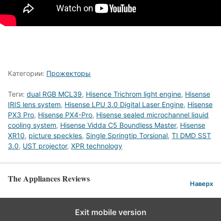
Категории:
Прожекторы
Теги:
dual RGB MCL39
,
Hisence Trichrom light engine
,
Hisense
IRIS lens system
,
Hisense LPU 3.0 Digital Laser Engine
,
Hisense
PX3 Pro
,
Hisense PX4-Pro
,
Hisense sealed microchannel liquid
cooling system
,
Hisense Vidda C5 Boundless Master
,
Hisense
XR10
,
picture speckles
,
Single Springtip Torsional
,
TI DMD SST
3.0
,
UST projector
,
XPR technology
The Appliances Reviews
Наверх
Exit mobile version