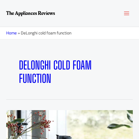
Перейти
MAI
к
The Appliances Reviews
содержимому
MEN
Home
»
DeLonghi cold foam function
DELONGHI COLD FOAM
FUNCTION