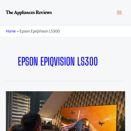
Перейти
MAI
к
The Appliances Reviews
содержимому
MEN
Home
»
Epson EpiqVision LS300
EPSON EPIQVISION LS300