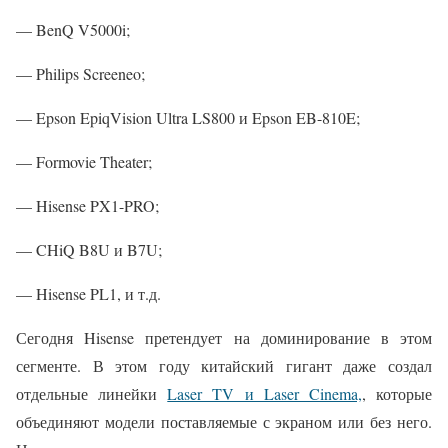
— BenQ V5000i;
— Philips Screeneo;
— Epson EpiqVision Ultra LS800 и Epson EB-810E;
— Formovie Theater;
— Hisense PX1-PRO;
— CHiQ B8U и B7U;
— Hisense PL1, и т.д.
Сегодня Hisense претендует на доминирование в этом
сегменте. В этом году китайский гигант даже создал
отдельные линейки
Laser TV и Laser Cinema,
, которые
объединяют модели поставляемые с экраном или без него.