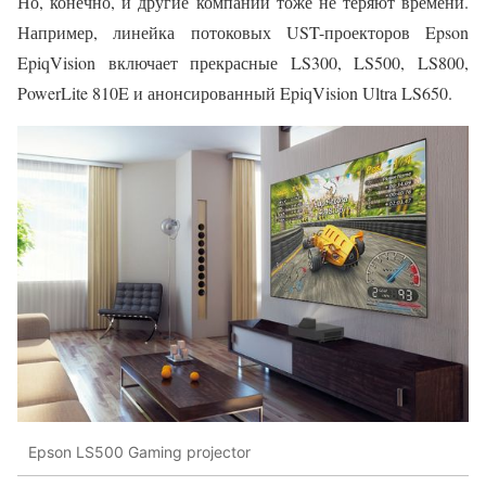
Но, конечно, и другие компании тоже не теряют времени.
Например, линейка потоковых UST-проекторов Epson
EpiqVision включает прекрасные LS300, LS500, LS800,
PowerLite 810E и анонсированный EpiqVision Ultra LS650.
Epson LS500 Gaming projector