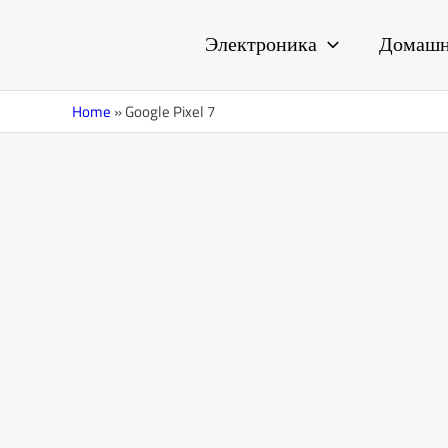
Перейти
к
Электроника
Домашн
содержимому
Home
»
Google Pixel 7