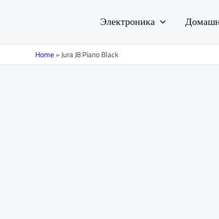
Перейти
к
Электроника
Домашн
содержимому
Home
»
Jura J8 Piano Black